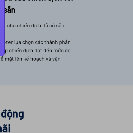
ó sẵn
iết cho chiến dịch đã có sẵn,
keter lựa chọn các thành phần
giúp chiến dịch đạt đến mức độ
về mặt lên kế hoạch và vận
t động
mãi