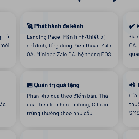
✔️ 
🚀 Phát hành đa kênh
p từ
Đa 
Landing Page, Màn hình/thiết bị
 mới
OA, 
chỉ định, Ứng dụng điện thoại, Zalo
quả
OA, Miniapp Zalo OA, hệ thống POS
📲 
🏪 Quản trị quà tặng
a
Gửi
Phân kho quà theo điểm bán, Thả
tác
thư
quà theo lịch hẹn tự động, Cơ cấu
SMS
trúng thưởng theo nhu cầu