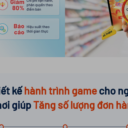
iết kế
hành trình game
cho ng
hơi
giúp
Tăng số lượng đơn h