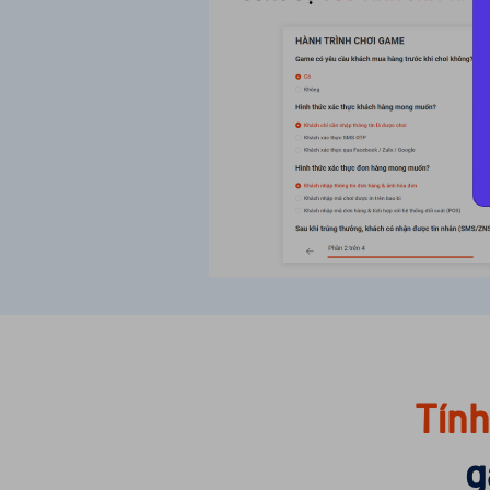
Tín
g