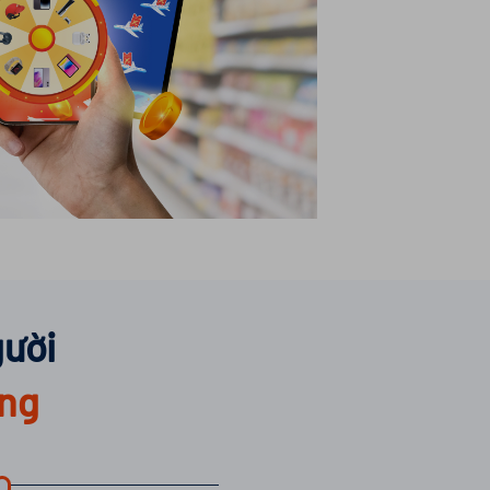
ười
àng